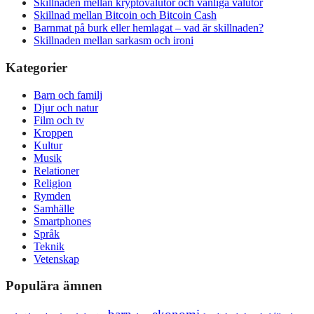
Skillnaden mellan kryptovalutor och vanliga valutor
Skillnad mellan Bitcoin och Bitcoin Cash
Barnmat på burk eller hemlagat – vad är skillnaden?
Skillnaden mellan sarkasm och ironi
Kategorier
Barn och familj
Djur och natur
Film och tv
Kroppen
Kultur
Musik
Relationer
Religion
Rymden
Samhälle
Smartphones
Språk
Teknik
Vetenskap
Populära ämnen