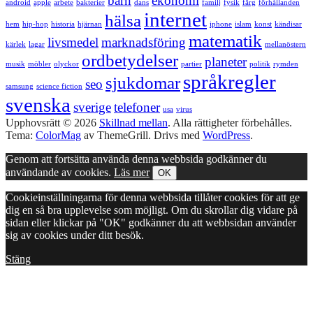
barn
ekonomi
android
apple
arbete
bakterier
dans
familj
fysik
färg
förhållanden
internet
hälsa
hem
hip-hop
historia
hjärnan
iphone
islam
konst
kändisar
matematik
livsmedel
marknadsföring
kärlek
lagar
mellanöstern
ordbetydelser
planeter
musik
möbler
olyckor
partier
politik
rymden
språkregler
sjukdomar
seo
samsung
science fiction
svenska
sverige
telefoner
usa
virus
Upphovsrätt © 2026
Skillnad mellan
. Alla rättigheter förbehålles.
Tema:
ColorMag
av ThemeGrill. Drivs med
WordPress
.
Genom att fortsätta använda denna webbsida godkänner du
användande av cookies.
Läs mer
OK
Cookieinställningarna för denna webbsida tillåter cookies för att ge
dig en så bra upplevelse som möjligt. Om du skrollar dig vidare på
sidan eller klickar på "OK" godkänner du att webbsidan använder
sig av cookies under ditt besök.
Stäng