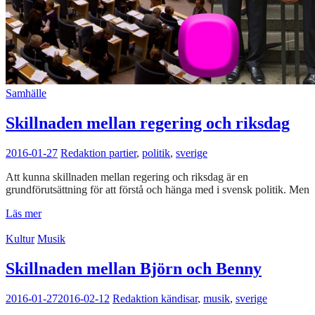
Samhälle
Skillnaden mellan regering och riksdag
2016-01-27
Redaktion
partier
,
politik
,
sverige
Att kunna skillnaden mellan regering och riksdag är en
grundförutsättning för att förstå och hänga med i svensk politik. Men
Läs mer
Kultur
Musik
Skillnaden mellan Björn och Benny
2016-01-27
2016-02-12
Redaktion
kändisar
,
musik
,
sverige