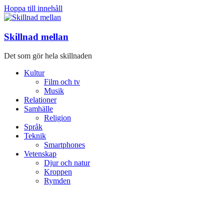
Hoppa till innehåll
Skillnad mellan
Det som gör hela skillnaden
Kultur
Film och tv
Musik
Relationer
Samhälle
Religion
Språk
Teknik
Smartphones
Vetenskap
Djur och natur
Kroppen
Rymden