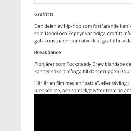
Graffitti
Den delen av hip-hop som fortfarande kan ka
som Dondi och Zephyr var tidiga graffittimå
gatukonstnärer som utvecklat graffittin vid
Breakdance
Pionjärer som Rocksteady Crew blandade da
känner säkert många till dansgruppen Bounc
Här är en film med en ”battle”, eller tävlin
breakdance, och samtidigt lyfter fram de a