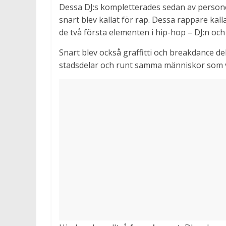
Dessa DJ:s kompletterades sedan av personer
snart blev kallat för
rap
. Dessa rappare kall
de två första elementen i hip-hop – DJ:n oc
Snart blev också graffitti och breakdance d
stadsdelar och runt samma människor som v