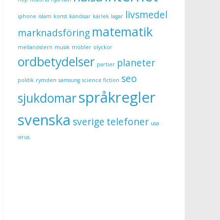
livsmedel
iphone
islam
konst
kändisar
kärlek
lagar
matematik
marknadsföring
mellanöstern
musik
möbler
olyckor
ordbetydelser
planeter
partier
seo
politik
rymden
samsung
science fiction
språkregler
sjukdomar
svenska
sverige
telefoner
usa
virus