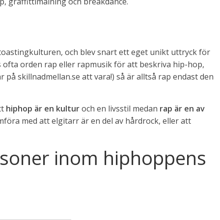
ap, graffittimålning och breakdance.
astingkulturen, och blev snart ett eget unikt uttryck för
ofta orden rap eller rapmusik för att beskriva hip-hop,
 på skillnadmellan.se att vara!) så är alltså rap endast den
tt
hiphop är en kultur
och en livsstil medan
rap är en av
ra med att elgitarr är en del av hårdrock, eller att
rsoner inom hiphoppens