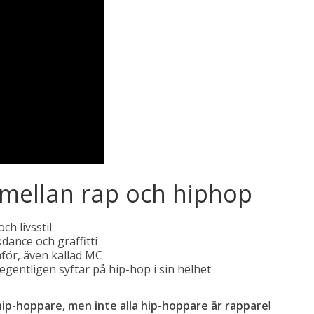
n mellan rap och hiphop
h livsstil
dance och graffitti
för, även kallad MC
gentligen syftar på hip-hop i sin helhet
 hip-hoppare, men inte alla hip-hoppare är rappare
!