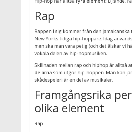
Hip-hop har alltså
fyra element
: DJ:ande, r
Rap
Rappen i sig kommer från den jamaicanska to
New Yorks tidiga hip-hoppare. Idag används 
men ska man vara petig (och det älskar vi här
vokala delen av hip-hopmusiken.
Skillnaden mellan rap och hiphop är alltså a
delarna
som utgör hip-hoppen. Man kan jämfö
skådespeleri är en del av musikaler.
Framgångsrika pe
olika element
Rap