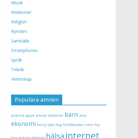
Musik
Relationer
Religion
Rymden
Samhälle
Smartphones
Språk
Teknik
Vetenskap
Populära ämnen
barn
android
apple
arbete
bakterier
dans
ekonomi
familj
fysik
färg
förhållanden
hem
hip-
internet
hälsa
hop
historia
hjärnan