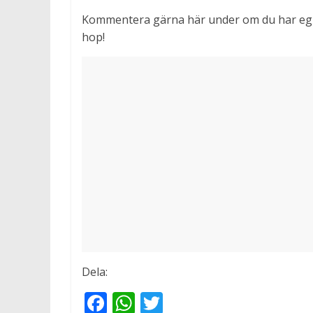
Kommentera gärna här under om du har egna
hop!
Dela:
F
W
T