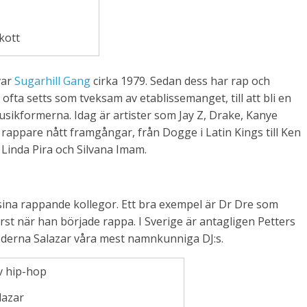
kott
var
Sugarhill Gang
cirka 1979. Sedan dess har rap och
ofta setts som tveksam av etablissemanget, till att bli en
sikformerna. Idag är artister som Jay Z, Drake, Kanye
rappare nått framgångar, från Dogge i Latin Kings till Ken
 Linda Pira och Silvana Imam.
om sina rappande kollegor. Ett bra exempel är Dr Dre som
rst när han började rappa. I Sverige är antagligen Petters
öderna Salazar våra mest namnkunniga DJ:s.
lazar