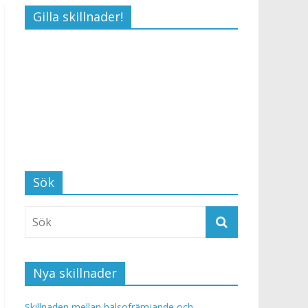
Gilla skillnader!
Sök
Nya skillnader
Skillnaden mellan hälsofrämjande och