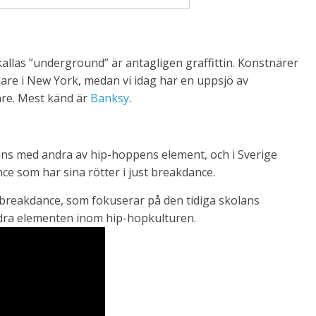
llas ”underground” är antagligen graffittin. Konstnärer
lare i New York, medan vi idag har en uppsjö av
are. Mest känd är
Banksy
.
ns med andra av hip-hoppens element, och i Sverige
e som har sina rötter i just breakdance.
g i breakdance, som fokuserar på den tidiga skolans
ndra elementen inom hip-hopkulturen.