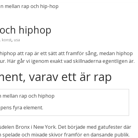
 och hiphop
,
,
konst
usa
 hiphop att rap är ett sätt att framför sång, medan hiphop
r. Här går vi igenom exakt vad skillnaderna egentligen är.
ent, varav ett är rap
pens fyra element.
adsdelen Bronx i New York. Det började med gatufester där
h spelade och mixade skivor framför en dansande publik.