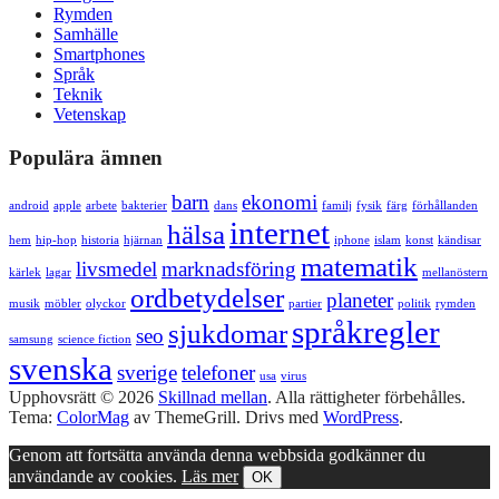
Rymden
Samhälle
Smartphones
Språk
Teknik
Vetenskap
Populära ämnen
barn
ekonomi
android
apple
arbete
bakterier
dans
familj
fysik
färg
förhållanden
internet
hälsa
hem
hip-hop
historia
hjärnan
iphone
islam
konst
kändisar
matematik
livsmedel
marknadsföring
kärlek
lagar
mellanöstern
ordbetydelser
planeter
musik
möbler
olyckor
partier
politik
rymden
språkregler
sjukdomar
seo
samsung
science fiction
svenska
sverige
telefoner
usa
virus
Upphovsrätt © 2026
Skillnad mellan
. Alla rättigheter förbehålles.
Tema:
ColorMag
av ThemeGrill. Drivs med
WordPress
.
Genom att fortsätta använda denna webbsida godkänner du
användande av cookies.
Läs mer
OK