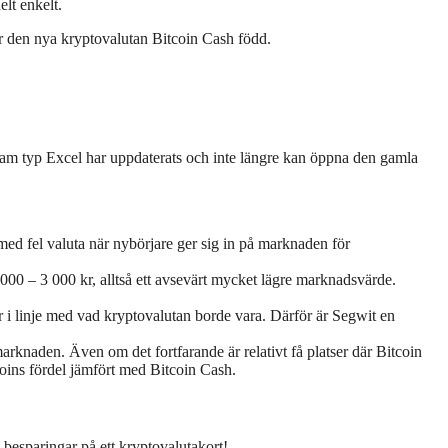
elt enkelt.
var den nya kryptovalutan Bitcoin Cash född.
gram typ Excel har uppdaterats och inte längre kan öppna den gamla
s med fel valuta när nybörjare ger sig in på marknaden för
 000 – 3 000 kr, alltså ett avsevärt mycket lägre marknadsvärde.
 i linje med vad kryptovalutan borde vara. Därför är Segwit en
rknaden. Även om det fortfarande är relativt få platser där Bitcoin
coins fördel jämfört med Bitcoin Cash.
 besparingar på ett kryptovalutakort!