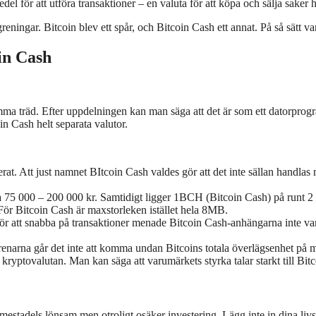
del för att utföra transaktioner – en valuta för att köpa och sälja saker h
eningar. Bitcoin blev ett spår, och Bitcoin Cash ett annat. På så sätt 
oin Cash
amma träd. Efter uppdelningen kan man säga att det är som ett datorpro
in Cash helt separata valutor.
iserat. Att just namnet BItcoin Cash valdes gör att det inte sällan handla
rka 75 000 – 200 000 kr. Samtidigt ligger 1BCH (Bitcoin Cash) på runt 2
 För Bitcoin Cash är maxstorleken istället hela 8MB.
r att snabba på transaktioner menade Bitcoin Cash-anhängarna inte var
narna går det inte att komma undan Bitcoins totala överlägsenhet på ma
kryptovalutan. Man kan säga att varumärkets styrka talar starkt till Bit
 mestadels lönsam men otroligt osäker investering. Lägg inte in dina livs