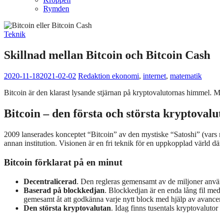
Rymden
Teknik
Skillnad mellan Bitcoin och Bitcoin Cash
2020-11-18
2021-02-02
Redaktion
ekonomi
,
internet
,
matematik
Bitcoin är den klarast lysande stjärnan på kryptovalutornas himmel. M
Bitcoin – den första och största kryptovalu
2009 lanserades konceptet “Bitcoin” av den mystiske “Satoshi” (vars rik
annan institution. Visionen är en fri teknik för en uppkopplad värld dä
Bitcoin förklarat på en minut
Decentralicerad
. Den regleras gemensamt av de miljoner använ
Baserad på blockkedjan
. Blockkedjan är en enda lång fil med
gemesamt åt att godkänna varje nytt block med hjälp av avancera
Den största kryptovalutan
. Idag finns tusentals kryptovaluto