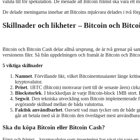
valuta till för spekulation. De menade att Bitcoin främst ska vara ett me
De delade meningarna innebar att Bitcoins mjukvara delades i två förgr
Skillnader och likheter – Bitcoin och Bitc
Bitcoin och Bitcoin Cash delar alltså ursprung, de är två grenar på s
versionens filer. Så från uppdelningen och framåt är Bitcoin och Bitco
5 viktiga skillnader
Namnet
. Förvillande likt, vilket Bitcoinentusaiaster länge krit
kryptovalutor.
Priset
. 1BTC (Bitcoin) motsvarar (sett till de senaste åren) ci
Blockstorlek
. I blockkedjan är varje Bitcoin-block 1MB stort.
Segwit
. Den tekniska utveckling som Bitcoin implementerade fö
avgörande skillnad mellan de båda valutorna.
Faktisk användbarhet
. Oavsett vad man tycker om de både gre
går att betala med så är Bitcoin den överlägset mest användbara 
Ska du köpa Bitcoin eller Bitcoin Cash?
Först och främst – kryptovalutor som investering har visat sig vara en