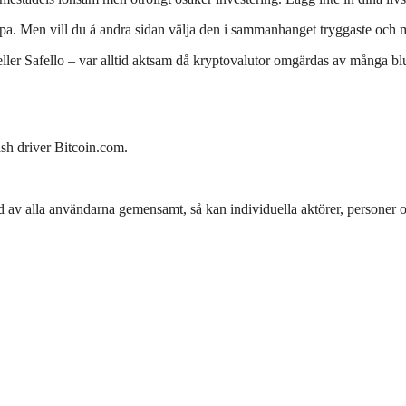
 köpa. Men vill du å andra sidan välja den i sammanhanget tryggaste och m
er Safello – var alltid aktsam då kryptovalutor omgärdas av många bluf
ash driver Bitcoin.com.
av alla användarna gemensamt, så kan individuella aktörer, personer oc