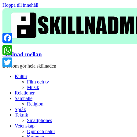
Hoppa till innehåll
Facebook
Skillnad mellan
WhatsApp
Det som gör hela skillnaden
Twitter
Kultur
Film och tv
Musik
Relationer
Samhälle
Religion
Språk
Teknik
Smartphones
Vetenskap
Djur och natur
Kroppen