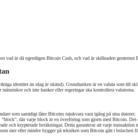
en vad är då egentligen Bitcoin Cash, och vad är skillnaden gentemot Bi
tan
tiga identitet än idag är okänd). Grundtanken är en valuta som till skilln
r människor och inte banker eller regeringar ska kontrollera valutorna.
dare som samidigt låter Bitcoins mjukvara vara igång på sina datorer.
 “block”, där varje block är en överföring som gjorts med Bitcoin. Det 
de och krypterade beräkningar. Detta garanterar att varje transaktion m
r som mer eller mindre bygger på tekniken som Bitcoin gått i bräschen fö